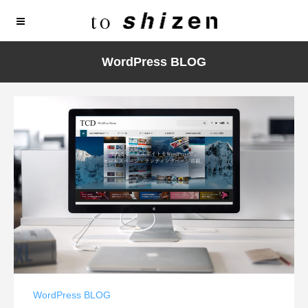
WordPress BLOG
Warning
: Undefined array key 248 in
/home/r7486069/public_html/toshizen.com/wp-
content/themes/rock_tcd068/inc/megamenu.php
on line
25
WordPress BLOG