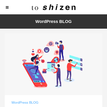
WordPress BLOG
Warning
: Undefined array key 248 in
/home/r7486069/public_html/toshizen.com/wp-
content/themes/rock_tcd068/inc/megamenu.php
on line
25
WordPress BLOG